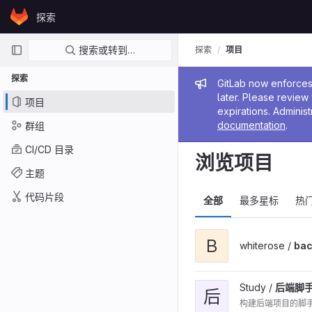
Skip to content
探索
GitLab
主导航
搜索或转到…
探索
项目
探索
管理员消
GitLab now enforces 
later. Please revie
项目
expirations. Administ
documentation
.
群组
CI/CD 目录
浏览项目
主题
代码片段
全部
最多星标
热
B
whiterose /
ba
Study /
后端脚
后
构建后端项目的脚