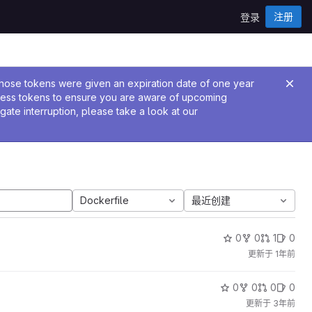
注册
登录
 Those tokens were given an expiration date of one year
cess tokens to ensure you are aware of upcoming
igate interruption, please take a look at our
Dockerfile
最近创建
0
0
1
0
更新于
1年前
0
0
0
0
更新于
3年前