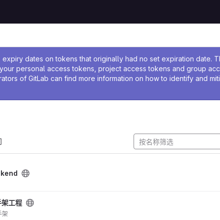
息
expiry dates on tokens that originally had no set expiration date.
w your personal access tokens, project access tokens and group ac
rators of GitLab can find more information on how to identify and mit
门
ckend
手架工程
手架