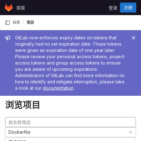
Skip to content
注册
探索
登录
GitLab
探索
项目
管理员消息
GitLab now enforces expiry dates on tokens that
originally had no set expiration date. Those tokens
were given an expiration date of one year later.
Please review your personal access tokens, project
access tokens and group access tokens to ensure
you are aware of upcoming expirations.
Administrators of GitLab can find more information on
how to identify and mitigate interruption, please take
a look at our
documentation
.
浏览项目
Dockerfile